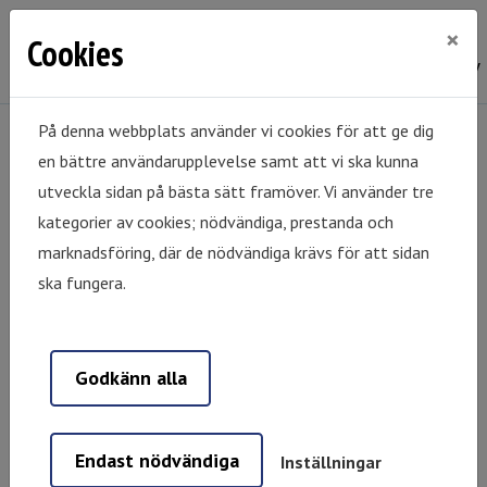
×
Cookies
På denna webbplats använder vi cookies för att ge dig
en bättre användarupplevelse samt att vi ska kunna
Hem
Mina sidor
Registrera dig
utveckla sidan på bästa sätt framöver. Vi använder tre
Registrering boende
kategorier av cookies; nödvändiga, prestanda och
Registrering boende
marknadsföring, där de nödvändiga krävs för att sidan
ska fungera.
Verifiera din registrering
Genom att fylla i personnummer och ett OCR
Godkänn alla
nummer från en faktura från oss kommer dina
kontaktuppgifter att fyllas i.
Endast nödvändiga
Inställningar
Person-/Organisations-/Samordningsnr