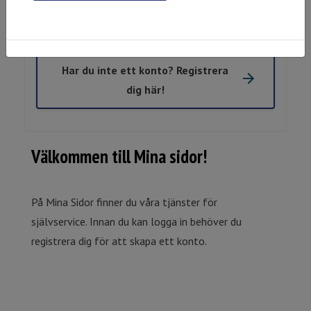
Mobilt BankId på annan enhet
Har du inte ett konto? Registrera
dig här!
Välkommen till Mina sidor!
På Mina Sidor finner du våra tjänster för
självservice. Innan du kan logga in behöver du
registrera dig för att skapa ett konto.